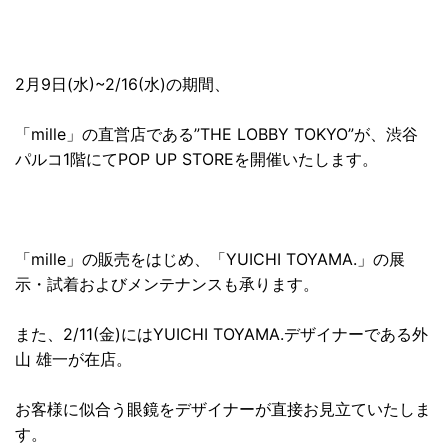
2
月
9
日(水)
~2/16
(水)の期間、
「
mille
」の直営店である”
THE LOBBY TOKYO
”が、
渋谷
パルコ
1
階にて
POP UP STORE
を開催いたします。
「
mille
」の販売をはじめ、「
YUICHI TOYAMA.
」の展
示・試着およびメンテナンスも承ります。
また、
2/11
(金)には
YUICHI TOYAMA.
デザイナーである外
山
雄一が在店。
お客様に似合う眼鏡をデザイナーが直接お見立ていたしま
す。