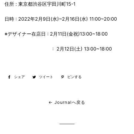
住所
:
東京都渋谷区宇田川町
15-1
日時
: 2022
年
2
月
9
日(水)
~2
月
16
日(水)
11:00~20:00
※
デザイナー在店日
: 2
月
11
日(金祝)
13:00~18:00
: 2月12日(土) 13:00~18:00
シェア
Facebook
ツイート
Twitter
ピンする
Pinterest
で
に
で
シ
投
ピ
ェ
稿
ン
← Journalへ戻る
ア
す
す
す
る
る
る