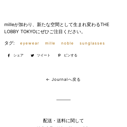
milleが加わり、新たな空間として生まれ変わるTHE
LOBBY TOKYOにぜひご注目ください。
タグ:
eyewear
mille
noble
sunglasses
シェア
Facebook
ツイート
Twitter
ピンする
Pinterest
で
に
で
シ
投
ピ
ェ
稿
ン
← Journalへ戻る
ア
す
す
す
る
る
る
配送・送料に関して