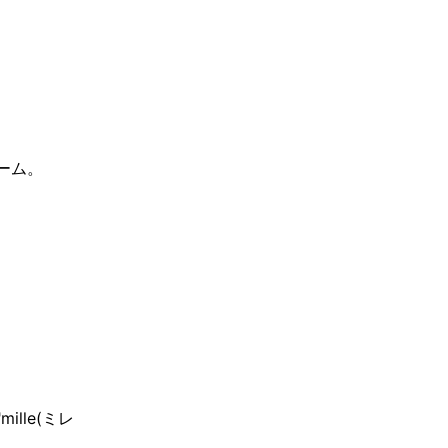
ーム。
lle(ミレ