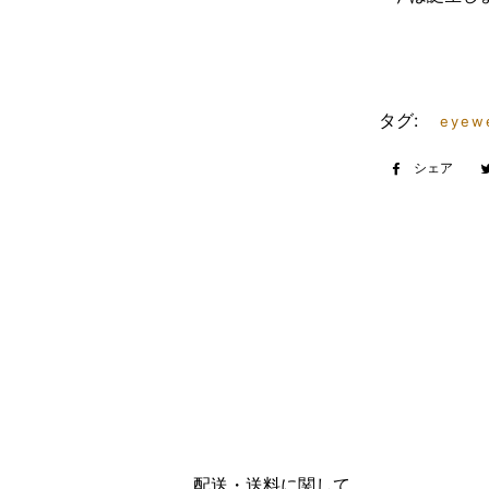
タグ:
eyew
シェア
Fac
で
シ
ェ
ア
す
る
配送・送料に関して