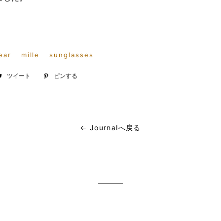
ear
mille
sunglasses
ebook
ツイート
Twitter
ピンする
Pinterest
に
で
投
ピ
稿
ン
す
す
← Journalへ戻る
る
る